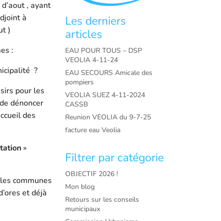
 d’aout , ayant
djoint à
Les derniers
t )
articles
es :
EAU POUR TOUS – DSP
VEOLIA 4-11-24
icipalité ?
EAU SECOURS Amicale des
pompiers
irs pour les
VEOLIA SUEZ 4-11-2024
 de dénoncer
CASSB
accueil des
Reunion VEOLIA du 9-7-25
facture eau Veolia
tation
»
Filtrer par catégorie
OBJECTIF 2026 !
e les communes
Mon blog
’ores et déjà
Retours sur les conseils
municipaux