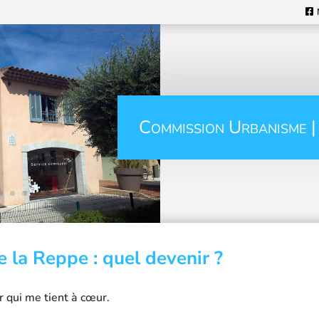
Commission Urbanisme |
e la Reppe : quel devenir ?
r qui me tient à cœur.