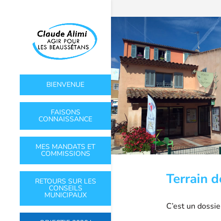
BIENVENUE
FAISONS
CONNAISSANCE
MES MANDATS ET
COMMISSIONS
Terrain d
RETOURS SUR LES
CONSEILS
MUNICIPAUX
C’est un dossie