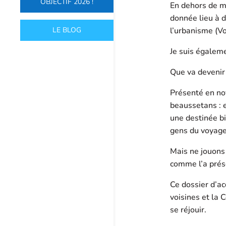
OBJECTIF 2026 !
En dehors de me
donnée lieu à d
LE BLOG
l’urbanisme (Vo
Je suis égalem
Que va devenir 
Présenté en no
beaussetans : e
une destinée bi
gens du voyage
Mais ne jouons 
comme l’a prés
Ce dossier d’a
voisines et la
se réjouir.