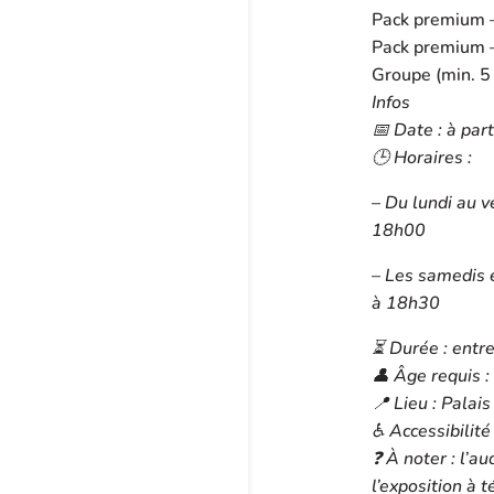
Pack premium –
Pack premium –
Groupe (min. 5
Infos
📅 Date : à par
🕒 Horaires :
– Du lundi au 
18h00
– Les samedis 
à 18h30
⏳ Durée : entr
👤 Âge requis :
📍 Lieu : Palai
♿ Accessibilité
❓ À noter : l’a
l’exposition à 