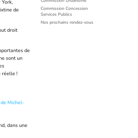
Commission Urbanisme
 York,
Commission Concession
ixtine de
Services Publics
Nos prochains rendez-vous
ut droit
mportantes de
ine sont un
es
 réelle !
 de Michel-
ond, dans une