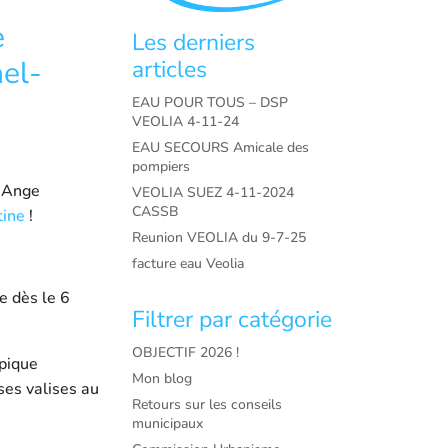
e
Les derniers
hel-
articles
EAU POUR TOUS – DSP
VEOLIA 4-11-24
EAU SECOURS Amicale des
pompiers
l-Ange
VEOLIA SUEZ 4-11-2024
CASSB
tine
!
Reunion VEOLIA du 9-7-25
facture eau Veolia
le dès le 6
Filtrer par catégorie
OBJECTIF 2026 !
ypique
Mon blog
ses valises au
Retours sur les conseils
municipaux