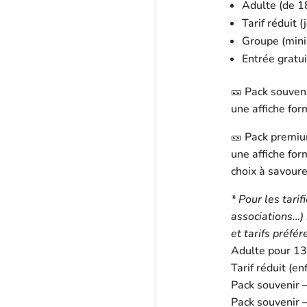
Adulte (de 1
Tarif réduit 
Groupe (min
Entrée gratu
🎫 Pack souvenir
une affiche for
🎫 Pack premium
une affiche for
choix à savoure
* Pour les tari
associations…) 
et tarifs préfér
Adulte pour 13
Tarif réduit (e
Pack souvenir –
Pack souvenir –