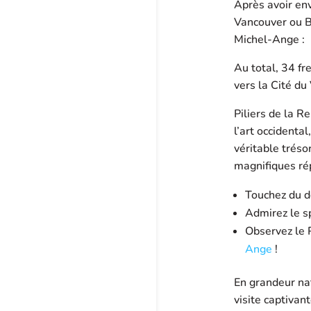
Après avoir en
Vancouver ou Br
Michel-Ange :
Au total, 34 fr
vers la Cité du
Piliers de la 
l’art occidenta
véritable tréso
magnifiques rép
Touchez du d
Admirez le sp
Observez le 
Ange
!
En grandeur nat
visite captivan