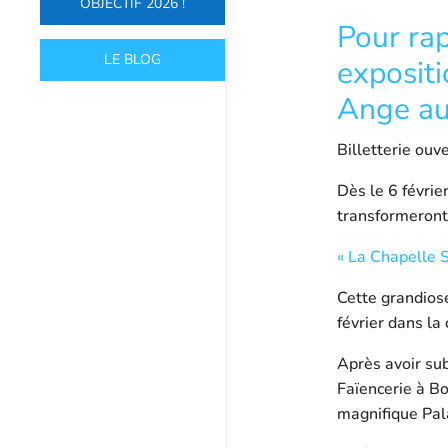
OBJECTIF 2026 !
Pour rap
LE BLOG
expositi
Ange au
Billetterie ouve
Dès le 6 févri
transformeront 
« La Chapelle S
Cette grandiose
février dans la
Après avoir sub
Faïencerie à Bo
magnifique Pala