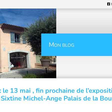
Mon blog
le 13 mai , fin prochaine de l’exposit
 Sixtine Michel-Ange Palais de la Bou