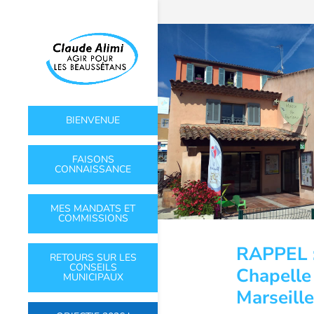
BIENVENUE
FAISONS
CONNAISSANCE
MES MANDATS ET
COMMISSIONS
RAPPEL : 
RETOURS SUR LES
CONSEILS
Chapelle
MUNICIPAUX
Marseille