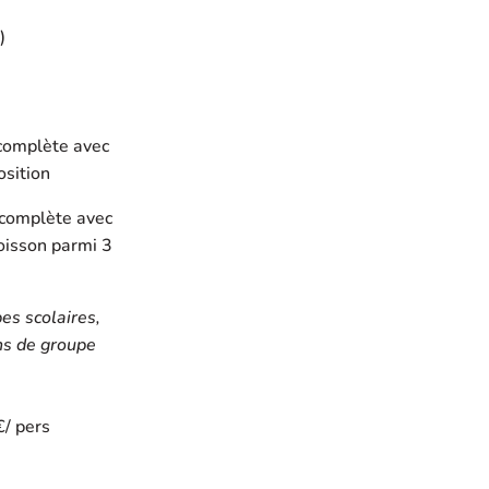
)
e complète avec
osition
e complète avec
boisson parmi 3
es scolaires,
ns de groupe
€/ pers