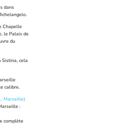
es dans
Michelangelo.
me Chapelle
, le Palais de
œuvre du
 Sistina, cela
arseille
e calibre.
, Marseille)
arseille :
ide complète