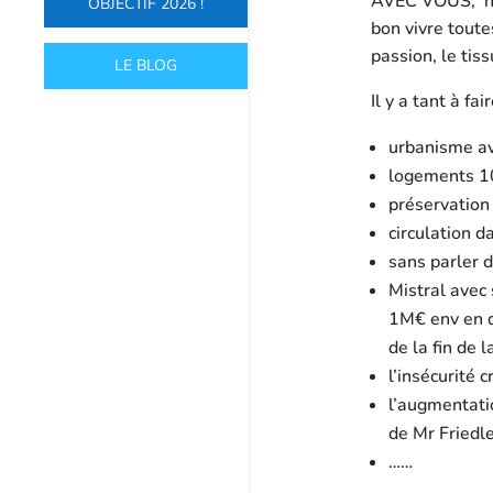
AVEC VOUS, nou
OBJECTIF 2026 !
bon vivre tout
passion, le tiss
LE BLOG
Il y a tant à fair
urbanisme av
logements 1
préservation
circulation 
sans parler d
Mistral avec
1M€ env en d
de la fin de 
l’insécurité 
l’augmentati
de Mr Friedl
……