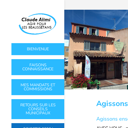
BIENVENUE
FAISONS
CONNAISSANCE
MES MANDATS ET
COMMISSIONS
Agissons
RETOURS SUR LES
CONSEILS
MUNICIPAUX
Agissons ens