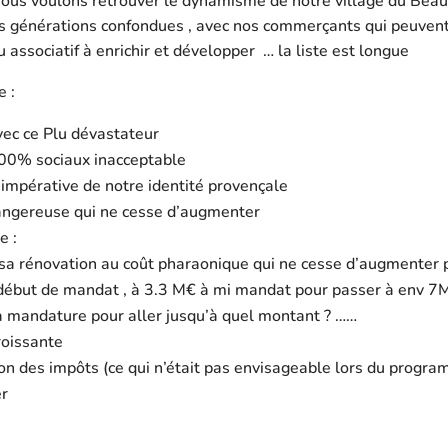
s voulons retrouver le dynamisme de notre village du Beauss
es générations confondues , avec nos commerçants qui peuvent 
u associatif à enrichir et développer … la liste est longue
e :
ec ce Plu dévastateur
00% sociaux inacceptable
 impérative de notre identité provençale
dangereuse qui ne cesse d’augmenter
e :
 sa rénovation au coût pharaonique qui ne cesse d’augmenter 
ébut de mandat , à 3.3 M€ à mi mandat pour passer à env 7M
la mandature pour aller jusqu’à quel montant ? ……
croissante
on des impôts (ce qui n’était pas envisageable lors du progra
er