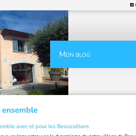
Mon blog
 ensemble
emble avec et pour les Beaussétans