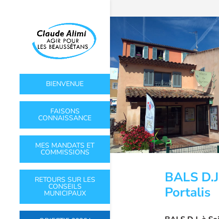
BIENVENUE
FAISONS
CONNAISSANCE
MES MANDATS ET
COMMISSIONS
BALS D.J.
RETOURS SUR LES
CONSEILS
Portalis
MUNICIPAUX