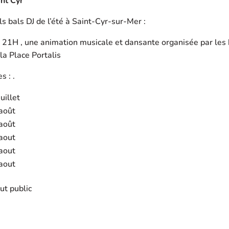
int Cyr
ls bals DJ de l’été à Saint-Cyr-sur-Mer :
à 21H , une animation musicale et dansante organisée par les 
la Place Portalis
s : .
uillet
août
août
aout
aout
aout
ut public