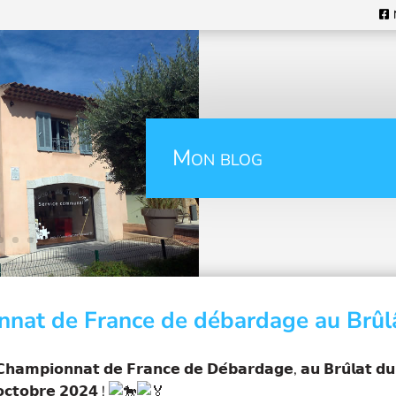
Mon blog
nat de France de débardage au Brûl
𝗖𝗵𝗮𝗺𝗽𝗶𝗼𝗻𝗻𝗮𝘁 𝗱𝗲 𝗙𝗿𝗮𝗻𝗰𝗲 𝗱𝗲 𝗗𝗲́𝗯𝗮𝗿𝗱𝗮𝗴𝗲, 𝗮𝘂 𝗕𝗿𝘂̂𝗹𝗮𝘁 𝗱𝘂 
𝗼𝗰𝘁𝗼𝗯𝗿𝗲 𝟮𝟬𝟮𝟰 !