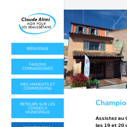
BIENVENUE
FAISONS
CONNAISSANCE
MES MANDATS ET
COMMISSIONS
Champion
RETOURS SUR LES
CONSEILS
MUNICIPAUX
𝗔𝘀𝘀𝗶𝘀𝘁𝗲𝘇 𝗮𝘂 
𝗹𝗲𝘀 𝟭𝟵 𝗲𝘁 𝟮𝟬 