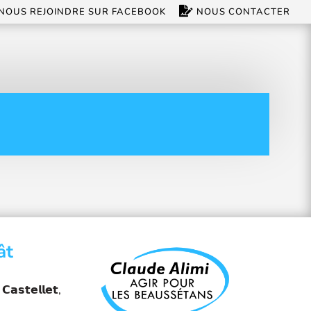
NOUS REJOINDRE SUR FACEBOOK
NOUS CONTACTER
ât
𝗮𝘀𝘁𝗲𝗹𝗹𝗲𝘁,