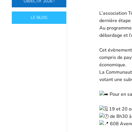
OBJECTIF 2026 !
L’association T
LE BLOG
dernière étape
Au programme n
débardage et l’
Cet évènement, 
compris de pays
économique.
La Communauté
votant une sub
Pour en sa
19 et 20 o
de 8h30 à
608 Avenue