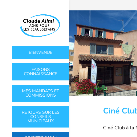
BIENVENUE
FAISONS
CONNAISSANCE
MES MANDATS ET
COMMISSIONS
Ciné Clu
RETOURS SUR LES
CONSEILS
MUNICIPAUX
Ciné Club à la