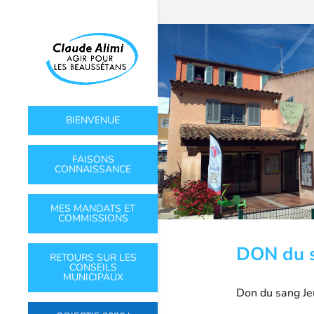
BIENVENUE
FAISONS
CONNAISSANCE
MES MANDATS ET
COMMISSIONS
DON du s
RETOURS SUR LES
CONSEILS
MUNICIPAUX
Don du sang Je