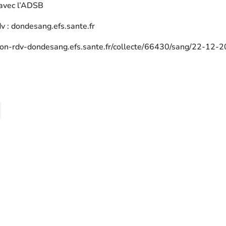
 avec l’ADSB
v : dondesang.efs.sante.fr
/mon-rdv-dondesang.efs.sante.fr/collecte/66430/sang/22-12-