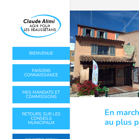
BIENVENUE
FAISONS
CONNAISSANCE
MES MANDATS ET
COMMISSIONS
En march
RETOURS SUR LES
CONSEILS
au plus 
MUNICIPAUX