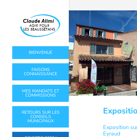
BIENVENUE
FAISONS
CONNAISSANCE
MES MANDATS ET
COMMISSIONS
Expositi
RETOURS SUR LES
CONSEILS
MUNICIPAUX
Exposition su
Eyraud