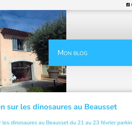
Mon blog
on sur les dinosaures au Beausset
r les dinosaures au Beausset du 21 au 23 février parki