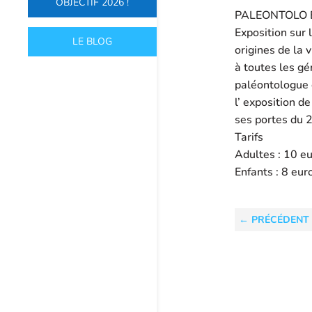
OBJECTIF 2026 !
PALEONTOLO E
Exposition sur 
LE BLOG
origines de la 
à toutes les gé
paléontologue e
l’ exposition d
ses portes du 2
Tarifs
Adultes : 10 e
Enfants : 8 eur
←
PRÉCÉDENT