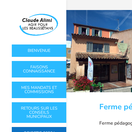
BIENVENUE
FAISONS
CONNAISSANCE
MES MANDATS ET
COMMISSIONS
Ferme p
RETOURS SUR LES
CONSEILS
MUNICIPAUX
Ferme pédagogi