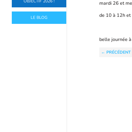
OBJECTIF 2026 !
mardi 26 et me
de 10 à 12h et
LE BLOG
belle journée à
←
PRÉCÉDENT