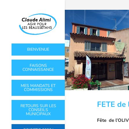
BIENVENUE
FAISONS
CONNAISSANCE
MES MANDATS ET
COMMISSIONS
FETE de 
RETOURS SUR LES
CONSEILS
MUNICIPAUX
Fête de l’OLIV