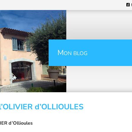
Mon blog
l’OLIVIER d’OLLIOULES
IER d’Ollioules