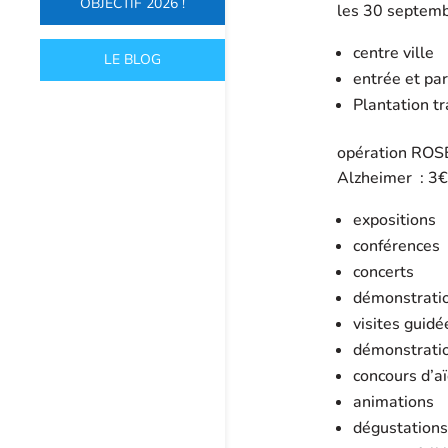
OBJECTIF 2026 !
les 30 septemb
centre ville
LE BLOG
entrée et par
Plantation tr
opération ROSE
Alzheimer : 3€
expositions
conférences
concerts
démonstratio
visites guidé
démonstration
concours d’aï
animations
dégustations