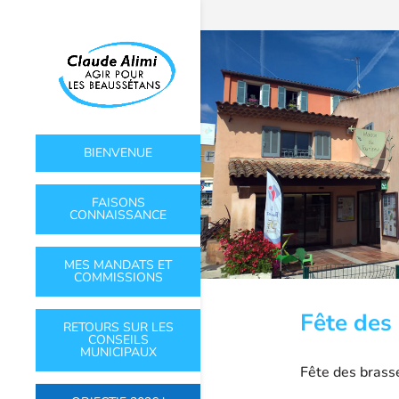
BIENVENUE
FAISONS
CONNAISSANCE
MES MANDATS ET
COMMISSIONS
Fête des 
RETOURS SUR LES
CONSEILS
MUNICIPAUX
Fête des brass