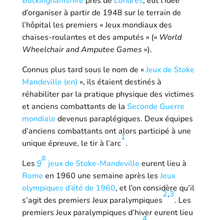
Buckinghamshire
près de
Londres
, eut l’idée
d’organiser à partir de 1948 sur le terrain de
l’hôpital les premiers « Jeux mondiaux des
chaises-roulantes et des amputés » («
World
Wheelchair and Amputee Games
»).
Connus plus tard sous le nom de «
Jeux de Stoke
Mandeville
(en)
», ils étaient destinés à
réhabiliter par la pratique physique des victimes
et anciens combattants de la
Seconde Guerre
mondiale
devenus paraplégiques. Deux équipes
d’anciens combattants ont alors participé à une
1
unique épreuve, le tir à l’arc
.
e
Les
9
jeux de Stoke-Mandeville
eurent lieu à
Rome
en 1960 une semaine après les
Jeux
olympiques d’été de 1960
, et l’on considère qu’il
2
,
3
s’agit des premiers Jeux paralympiques
. Les
premiers Jeux paralympiques d’hiver eurent lieu
4