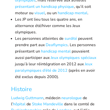
olympiques
, mais réservée aux athlètes
présentant un handicap
physique
, qu’il soit
moteur ou
visuel
, ou un
handicap mental
.
Les JP ont lieu tous les quatre ans, en
alternance été/hiver comme les Jeux
olympiques.
Les personnes atteintes de
surdité
peuvent
prendre part aux
Deaflympics
. Les personnes
présentant un
handicap mental
pouvaient
aussi participer aux
Jeux olympiques spéciaux
jusqu’à leur réintégration en 2012 aux
Jeux
paralympiques d’été de 2012
(après en avoir
été exclus depuis 2000).
Histoire
Ludwig Guttmann
, médecin
neurologue
de
l’
hôpital
de
Stoke Mandeville
dans le comté de