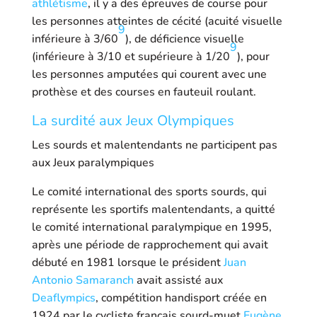
athlétisme
, il y a des épreuves de course pour
les personnes atteintes de cécité (acuité visuelle
9
inférieure à 3/60
), de déficience visuelle
9
(inférieure à 3/10 et supérieure à 1/20
), pour
les personnes amputées qui courent avec une
prothèse et des courses en fauteuil roulant.
La surdité aux Jeux Olympiques
Les sourds et malentendants ne participent pas
aux Jeux paralympiques
Le comité international des sports sourds, qui
représente les sportifs malentendants, a quitté
le comité international paralympique en 1995,
après une période de rapprochement qui avait
débuté en 1981 lorsque le président
Juan
Antonio Samaranch
avait assisté aux
Deaflympics
, compétition handisport créée en
1924
par le cycliste français sourd-muet
Eugène