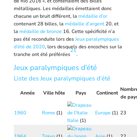
de Rio 2016 »
, et contenaient des billes
métalliques. Les médailles émettaient donc
chacune un bruit différent, la
médaille d’or
contenant
28 billes
, la
médaille d’argent
20, et
la
médaille de bronze
16
. Cette spécificité n’a
pas été reconduite lors des
Jeux paralympiques
d’été de 2020
, lors desquels des encoches sur la
21
tranche ont été préférées
.
Jeux paralympiques d’été
Liste des Jeux paralympiques d’été
Nombr
Année
Ville hôte
Pays
Continent
de pay
1960
Rome
(1)
Europe
(1)
23
Italie
(1)
1964
Tokyo
(1)
Asie
(1)
22