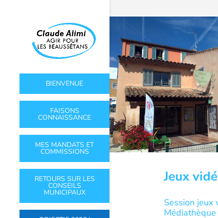
BIENVENUE
FAISONS
CONNAISSANCE
MES MANDATS ET
COMMISSIONS
Jeux vidé
RETOURS SUR LES
CONSEILS
MUNICIPAUX
Session jeux
Médiathèque 