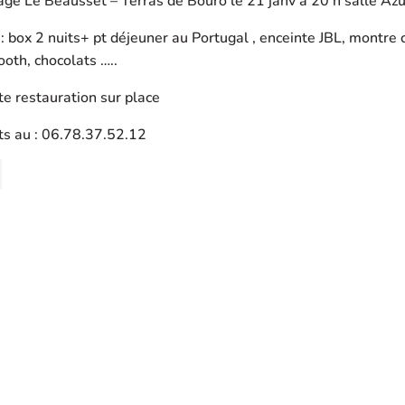
ge Le Beausset – Terras de Bouro le 21 janv à 20 h salle Azu
 box 2 nuits+ pt déjeuner au Portugal , enceinte JBL, montre 
oth, chocolats …..
te restauration sur place
s au : 06.78.37.52.12