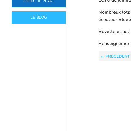
LOTO du jumela
OBJECTIF 2026 !
Nombreux lots :
LE BLOG
écouteur Blueto
Buvette et peti
Renseignement
←
PRÉCÉDENT