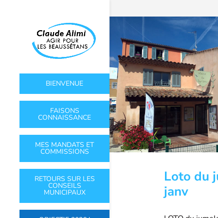
BIENVENUE
FAISONS
CONNAISSANCE
MES MANDATS ET
COMMISSIONS
Loto du 
RETOURS SUR LES
CONSEILS
janv
MUNICIPAUX