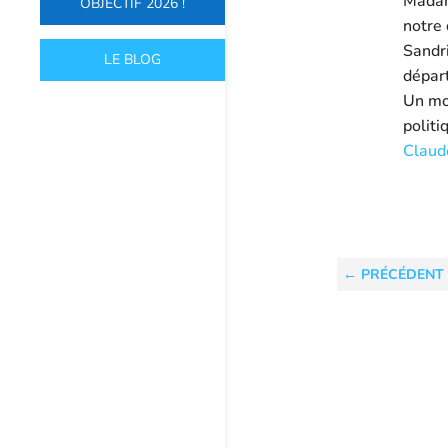
Madam
OBJECTIF 2026 !
notre 
Sandr
LE BLOG
dépar
Un mo
politi
Claud
←
PRÉCÉDENT