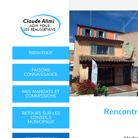
BIENVENUE
FAISONS
CONNAISSANCE
MES MANDATS ET
COMMISSIONS
Rencontr
RETOURS SUR LES
CONSEILS
MUNICIPAUX