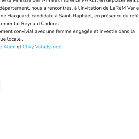
e la Ministre des Armées Florence PARLY, en déplacement 
département, nous a rencontrés, à l’invitation de LaReM Var e
ine Hacquard, candidate à Saint-Raphäel, en présence du réfé
temental Reynald Cadoret .
ment convivial avec une femme engagée et investie dans la
que locale .
e Alimi
et
Clivy Valady-ridé