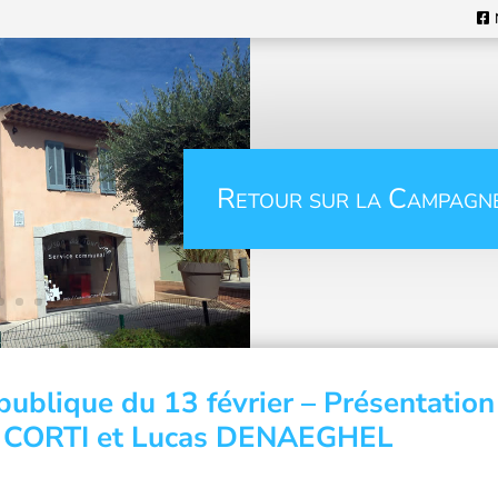
Retour sur la Campagn
publique du 13 février – Présentation
e CORTI et Lucas DENAEGHEL