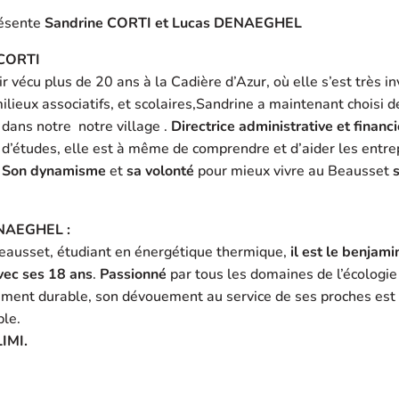
résente
Sandrine CORT
I et Lucas DENAEGHEL
 CORTI
r vécu plus de 20 ans à la Cadière d’Azur, où elle s’est très in
ilieux associatifs, et scolaires,Sandrine a maintenant choisi d
r dans notre notre village .
Directrice administrative et financ
d’études, elle est à même de comprendre et d’aider les entre
.
Son
dynamisme
et
sa volonté
pour mieux vivre au Beausset
NAEGHEL :
Beausset, étudiant en énergétique thermique,
il est le benjami
vec ses 18 ans
.
Passionné
par tous les domaines de l’écologie
ment durable, son dévouement au service de ses proches est
le.
IMI.