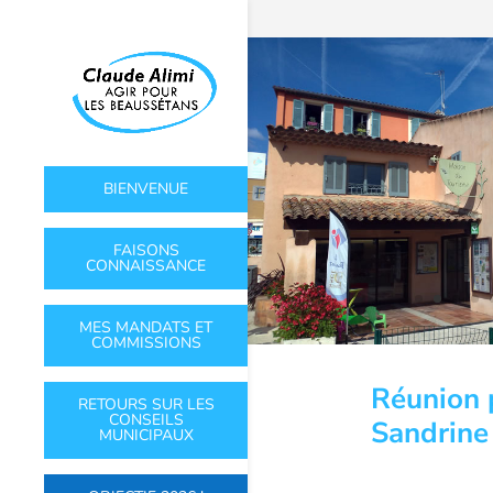
BIENVENUE
FAISONS
CONNAISSANCE
MES MANDATS ET
COMMISSIONS
Réunion 
RETOURS SUR LES
CONSEILS
Sandrin
MUNICIPAUX