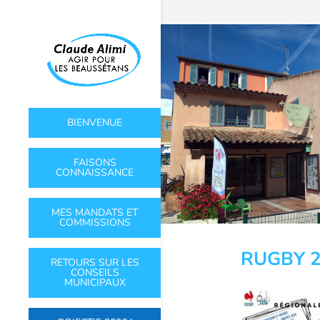
BIENVENUE
FAISONS
CONNAISSANCE
MES MANDATS ET
COMMISSIONS
RUGBY 27
RETOURS SUR LES
CONSEILS
MUNICIPAUX