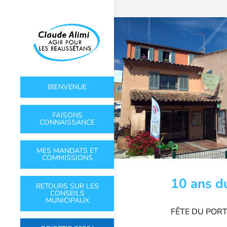
BIENVENUE
FAISONS
CONNAISSANCE
MES MANDATS ET
COMMISSIONS
10 ans d
RETOURS SUR LES
CONSEILS
MUNICIPAUX
FÊTE DU PORTU