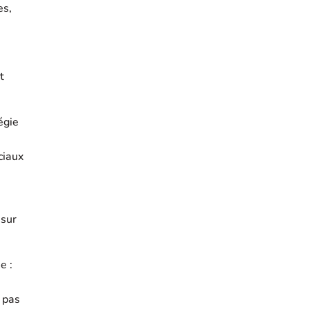
es,
t
égie
ciaux
 sur
e :
a pas