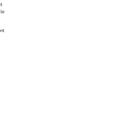
et
 le
nt