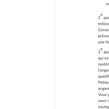
c
e
2
poi
millio
Conce
prévoy
une fo
e
3
poi
qui es
systém
l’org
qualif
Petit
organ
Vous p
vous r
soulig