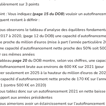
ulièrement sur 3 points
int : Vous indiquez
(page 15 du DOB
) vouloir un autofinance
uent restant à définir :
nous observons le tableau d’analyse des équilibres fondament
2017 à 2020, (page 12 du DOB) une capacité d’autofinancem
e proche du million d’euros (mise à part l’année particulière 
une capacité d’autofinancement nette proche des 50% soit 50
r ces mêmes années
tableau
page 20
du DOB montre, selon vos chiffres, une capac
utofinancement brute aux environs de 600 K€ sur 2021 (pour
iver seulement en 2025 à la hauteur du million d’euros de 202
 capacité d’autofinancement nette proche de 170 K€ sur l’ann
1 (contre 500 K€ en 2020)
ous tablez donc sur un autofinancement 2021 en nette baisse
apport aux années précédentes
ous aimerions avoir un éclaircissement sur l’autofinancement