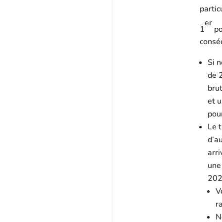
partic
er
1
po
conséq
Si 
de 
brut
et 
pou
Le 
d’a
arr
une
202
V
r
N