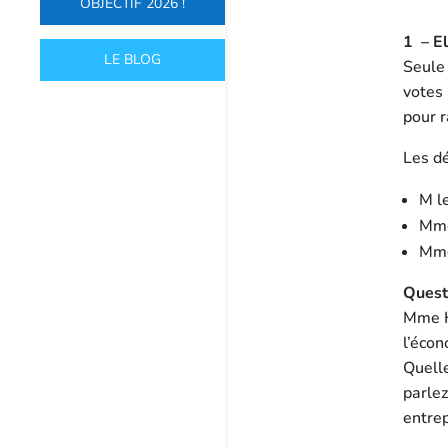
OBJECTIF 2026 !
1 –
El
LE BLOG
Seule 
votes
pour r
Les d
M le
Mme 
Mme
Quest
Mme H
l’écon
Quell
parlez
entrep