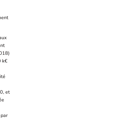
ment
aux
ent
2018)
0 k€
ité
0, et
ée
 par