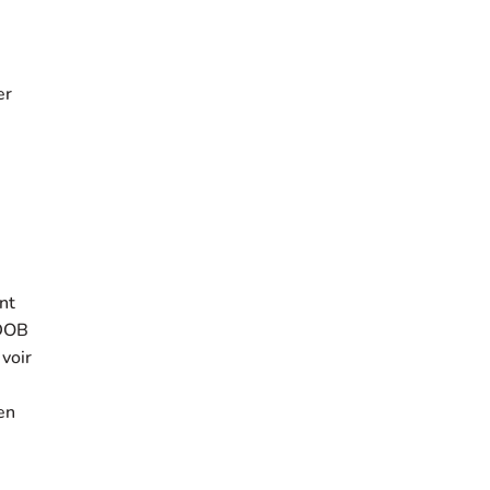
er
nt
 DOB
 voir
en