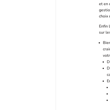
et en 
gestio
choix 
Enfin
sur l
Bie
cra
votr
D
D
c
E