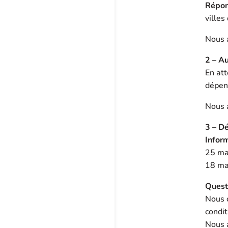
Répon
villes
Nous 
2 – A
En att
dépen
Nous 
3 – D
Infor
25 mar
18 ma
Quest
Nous c
condit
Nous a