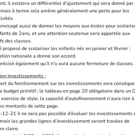
ant; il existera un différentiel d’ajustement qui sera donné par
, mais à terme cela amène généralement une perte pour les
tivités.
 envisagé aussi de donner les moyens aux écoles pour scolaris
fants de 2ans, et une attention soutenue sera apportée aux
ifs des classes.
té proposé de scolariser les enfants nés en janvier et février ;
ation nationale a donné son accord.
 précisé également qu’il n’y aura aucune fermeture de classes.
ion Investissements
:
port du fonctionnement sur les investissements sera conséque
e budget primitif ; le tableau en page 20 obligatoire dans un
 exercice de style, la capacité d’autofinancement n’aura rien à
es montants de cette page.
12-21 il ne sera pas possible d’évaluer les investissements 
mais les grandes lignes d’investissement seront tracées de
e claire.