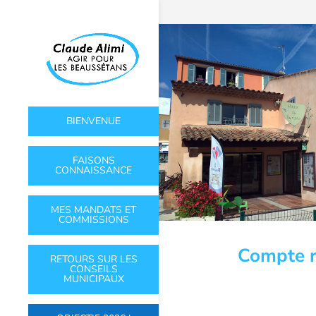
BIENVENUE
FAISONS
CONNAISSANCE
MES MANDATS ET
COMMISSIONS
Compte r
RETOURS SUR LES
CONSEILS
MUNICIPAUX