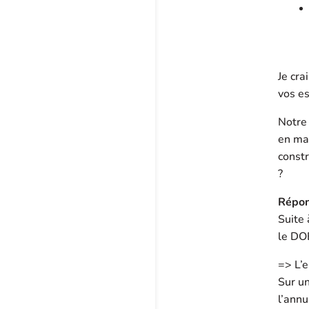
Je cra
vos es
Notre
en mat
constr
?
Répon
Suite 
le DO
=> L’e
Sur un
l’annu