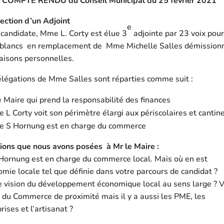
COMPTE RENDU du Conseil Municipal du 25 février 2021
ection d’un Adjoint
e
candidate, Mme L. Corty est élue 3
adjointe par 23 voix pour
 blancs en remplacement de Mme Michelle Salles démissionn
aisons personnelles.
élégations de Mme Salles sont réparties comme suit :
 Maire qui prend la responsabilité des finances
L Corty voit son périmètre élargi aux périscolaires et cantin
 S Hornung est en charge du commerce
ions que nous avons posées à Mr le Maire :
ornung est en charge du commerce local. Mais où en est
omie locale tel que définie dans votre parcours de candidat ?
e vision du développement économique local au sens large ? 
 du Commerce de proximité mais il y a aussi les PME, les
rises et l’artisanat ?