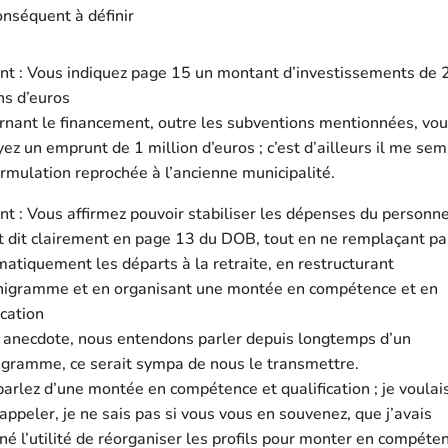
onséquent à définir
nt : Vous indiquez page 15 un montant d’investissements de 
ns d’euros
rnant le financement, outre les subventions mentionnées, vo
ez un emprunt de 1 million d’euros ; c’est d’ailleurs il me se
rmulation reprochée à l’ancienne municipalité.
nt : Vous affirmez pouvoir stabiliser les dépenses du personne
t dit clairement en page 13 du DOB, tout en ne remplaçant pa
atiquement les départs à la retraite, en restructurant
anigramme et en organisant une montée en compétence et en
ication
e anecdote, nous entendons parler depuis longtemps d’un
igramme, ce serait sympa de nous le transmettre.
arlez d’une montée en compétence et qualification ; je voulai
appeler, je ne sais pas si vous vous en souvenez, que j’avais
né l’utilité de réorganiser les profils pour monter en compéte