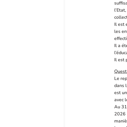
suffis
l’Etat
collec
Il est
les en
effect
Il a é
l’éduc
Il est
Quest
Le re
dans l
est un
avec l
Au 31-
2026 
manièr