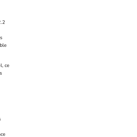
2.2
us
mble
l, ce
s
s
nce