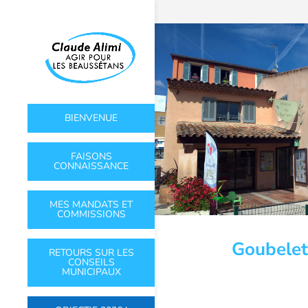
BIENVENUE
FAISONS
CONNAISSANCE
MES MANDATS ET
COMMISSIONS
Goubelet
RETOURS SUR LES
CONSEILS
MUNICIPAUX