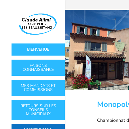
BIENVENUE
FAISONS
CONNAISSANCE
MES MANDATS ET
COMMISSIONS
Monopoly
RETOURS SUR LES
CONSEILS
MUNICIPAUX
Championnat de