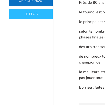
OBJECTIF 2026 !
Près de 80 ans
le tournoi est 
LE BLOG
le principe es
selon le nombre
phases finales
des arbitres se
de nombreux lot
champion de F
la meilleure str
pas jouer tout 
Bon jeu , faites