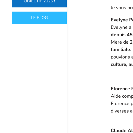
OBJECTIF 2026 !
Je vous p
LE BLOG
Evelyne Pe
Evelyne a
depuis 45
Mère de 2
familiale
.
pouvions 
culture, a
Florence P
Aide compt
Florence p
diverses 
Claude AL