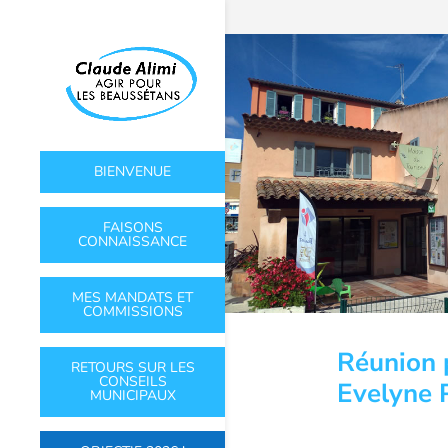
BIENVENUE
FAISONS
CONNAISSANCE
MES MANDATS ET
COMMISSIONS
Réunion 
RETOURS SUR LES
CONSEILS
Evelyne 
MUNICIPAUX