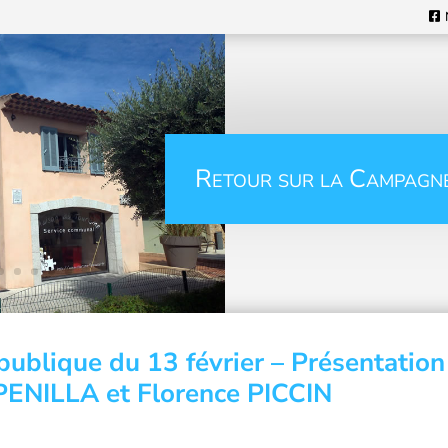
Retour sur la Campagn
publique du 13 février – Présentation
PENILLA et Florence PICCIN