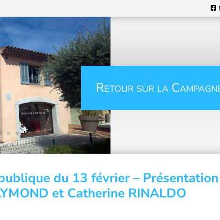
Retour sur la Campagn
publique du 13 février – Présentation
RAYMOND et Catherine RINALDO