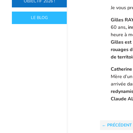
OBJECTIF 2026 !
Je vous p
LE BLOG
Gilles R
60 ans
, i
heure à m
Gilles est
rouages d
de territoi
Catherine
Mère d’un
arrivée d
redynamis
Claude AL
←
PRÉCÉDENT