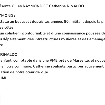
résente
Gilles RAYMOND ET Catherine RINALDO
AYMOND :
nstallé au beausset depuis les années 80,
militant depuis la p
es côtés.
 un colistier incontournable
et
d’une connaissance poussée d
u département, des infrastructures routières et des aména
re
 RINALDO :
 enfant,
comptable dans une PME près de Marseille
, et nouv
ans notre commune,
Catherine souhaite participer activement 
ation de notre cœur de ville
.
IMI.