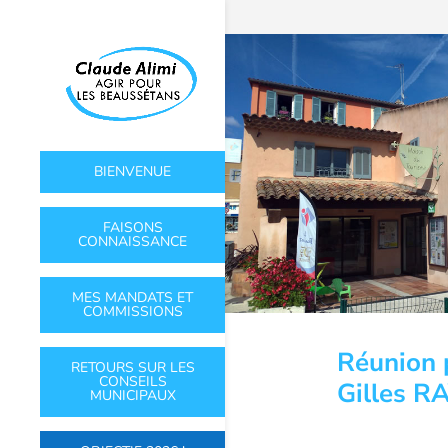
BIENVENUE
FAISONS
CONNAISSANCE
MES MANDATS ET
COMMISSIONS
Réunion 
RETOURS SUR LES
CONSEILS
Gilles 
MUNICIPAUX