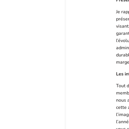
Je rap
présen
visant
garant
l’évo
admini
durabl
marge
Les in
Tout d
membr
nous 
cette
l’imag
l’anné
vous s