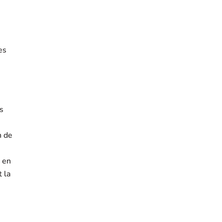
es
s
n de
t en
t la