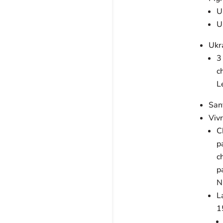
U
U
Ukr
3
c
L
Sant
Vivr
C
p
c
p
N
L
1