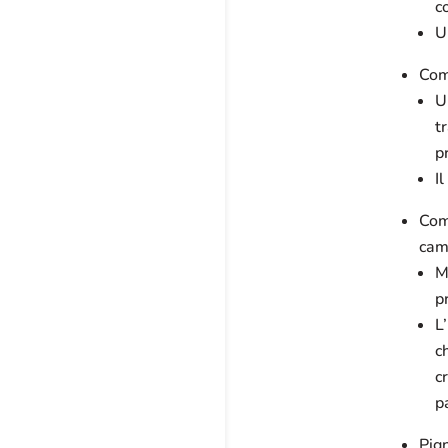
c
U
Com
U
t
p
I
Com
cam
M
p
L
c
c
p
Pig