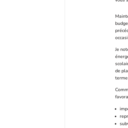
Mainte
budget
précéd
occasi
Je not
énergé
scolai
de pl
terme,
Comme 
favora
imp
rep
sub