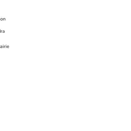
ion
dra
airie