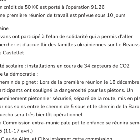
n crédit de 50 K€ est porté à l’opération 91.26
ne première réunion de travail est prévue sous 10 jours
aine
 vans ont participé à l’élan de solidarité qui a permis d’aller
hercher et d’accueillir des familles ukrainiennes sur Le Beauss
e Castellet
é scolaire : installations en cours de 34 capteurs de CO2
e la démocratie :
hemin de pignet : Lors de la première réunion le 18 décembre,
articipants ont souligné la dangerosité pour les piétons. Un
heminement piétonnier sécurisé, séparé de la route, mis en pl
ar nos soins entre le chemin de 5 sous et le chemin de la Baro
uecho sera très bientôt opérationnel
a Commission extra-municipale petite enfance se réunira sem
5 (11-17 avril)
Claude Alimi et Clivy intègrent cette commission