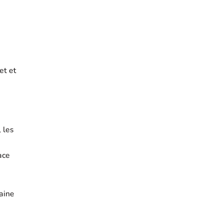
et et
 les
ace
aine