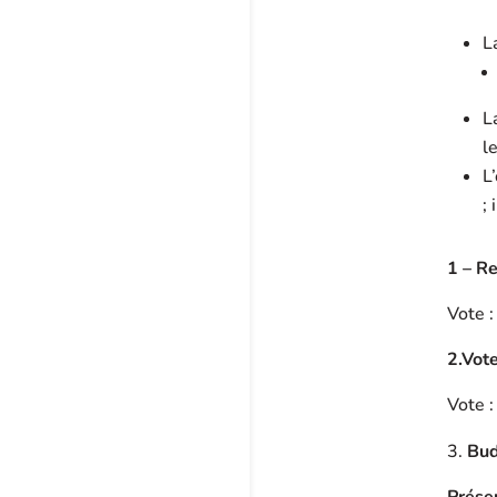
L
L
le
L
;
1 – Re
Vote :
2.Vote
Vote :
Bud
Présen