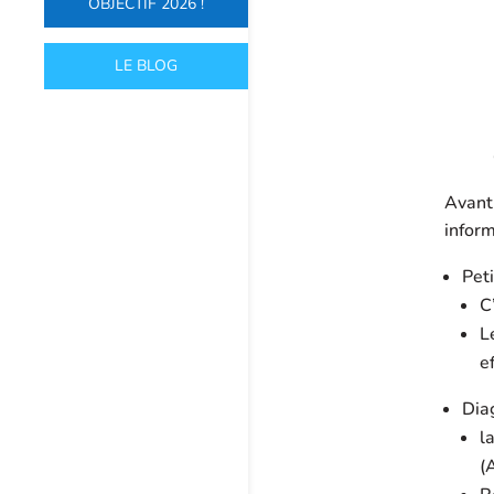
OBJECTIF 2026 !
LE BLOG
Avant 
inform
Peti
C
L
e
Diag
l
(