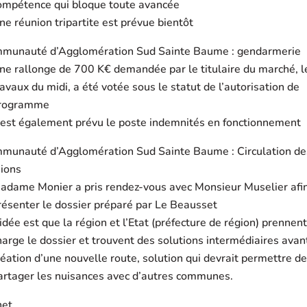
ompétence qui bloque toute avancée
ne réunion tripartite est prévue bientôt
munauté d’Agglomération Sud Sainte Baume : gendarmerie
ne rallonge de 700 K€ demandée par le titulaire du marché, l
ravaux du midi, a été votée sous le statut de l’autorisation de
rogramme
l est également prévu le poste indemnités en fonctionnement
munauté d’Agglomération Sud Sainte Baume : Circulation de
ions
adame Monier a pris rendez-vous avec Monsieur Muselier afi
résenter le dossier préparé par Le Beausset
’idée est que la région et l’Etat (préfecture de région) prennen
harge le dossier et trouvent des solutions intermédiaires avan
réation d’une nouvelle route, solution qui devrait permettre de
artager les nuisances avec d’autres communes.
net