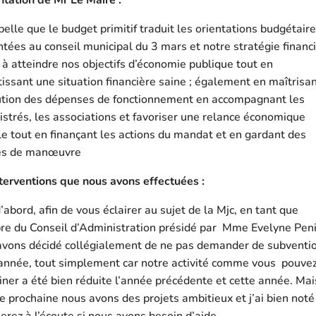
pelle que le budget primitif traduit les orientations budgétair
tées au conseil municipal du 3 mars et notre stratégie financ
 à atteindre nos objectifs d’économie publique tout en
issant une situation financière saine ; également en maîtrisa
lution des dépenses de fonctionnement en accompagnant les
strés, les associations et favoriser une relance économique
e tout en finançant les actions du mandat et en gardant des
s de manœuvre
terventions que nous avons effectuées :
’abord, afin de vous éclairer au sujet de la Mjc, en tant que
e du Conseil d’Administration présidé par Mme Evelyne Peni
avons décidé collégialement de ne pas demander de subventi
 année, tout simplement car notre activité comme vous pouve
iner a été bien réduite l’année précédente et cette année. Mai
e prochaine nous avons des projets ambitieux et j’ai bien noté
erez à l’écoute si nous avons besoin d’aide.