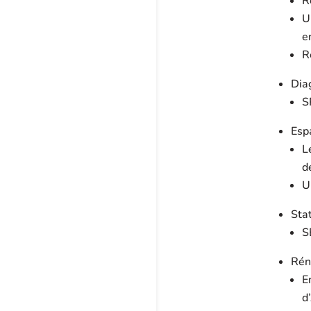
R
U
e
R
Diag
S
Esp
L
d
U
Sta
S
Rén
E
d