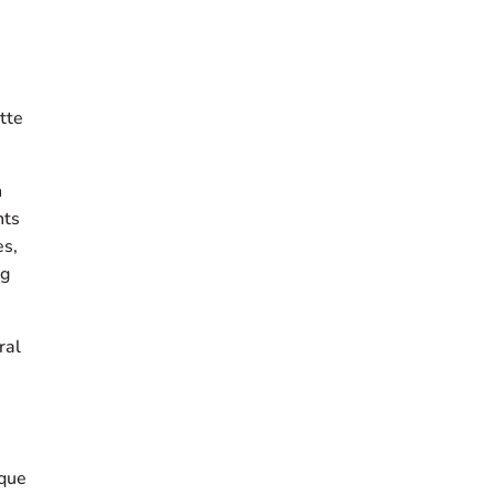
tte
n
nts
es,
ng
ral
 que