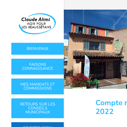
BIENVENUE
FAISONS
CONNAISSANCE
MES MANDATS ET
COMMISSIONS
Compte r
RETOURS SUR LES
CONSEILS
2022
MUNICIPAUX